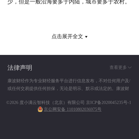
少，但是一般沿海要多于内陆，城市要多于农村。
家财险品种还真不少
点击展开全文
事实上，我省各保险公司的家财险品种颇为丰
法律声明
查看更多
富，保障范围宽泛，几乎包含了一个家庭可能发生
康波财经作为专业财经服务平台进行信息发布，不对任何用户及/
或任何交易提供任何担保，无论是明示、默示或法定的。康波财
的全部损失。如家里的日常电器、服装、房屋、装
经提供的各种信息及资料（包括但不限于文字、数据、图表及超
©2026 度小满云智科技（北京）有限公司
京ICP备2020045235号-1
修等等都已涵盖。有的家庭财产保险把水管爆裂等
链接）仅供参考（如：历史或预期收益不代表实际收益），不作
京公网安备 11010802036975号
为任何法律文件，亦不构成任何邀约、投资建议或承诺，用户应
都列入了保险范围。另外，还有的对家中保姆用工
依其独立判断做出决策。用户据此进行决策而产生的风险等后果
请自行承担，康波财经不承担任何责任。
时受到伤害，或者宠物在外面伤人等都列入赔偿范