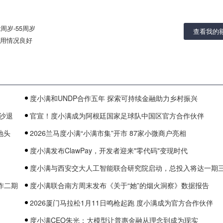
2周岁-55周岁
查看我的
用情况良好
度小满和UNDP合作五年 探索可持续金融助力乡村振兴
沙退
官宣！度小满成为阿根廷国家足球队中国区官方合作伙伴
地头
2026兰马度小满“小满市集”开市 87家小微商户亮相
度小满发布ClawPay，开发者迎来"零代码"变现时代
度小满与西安交大人工智能联合研究院启动，总投入将达一期
作二期
度小满联合南方周末发布《关于“她”的烟火洞察》数据报告
2026厦门马拉松1月11日鸣枪起跑 度小满成为官方合作伙伴
度小满CEO朱光：大模型让普惠金融从理念到成为现实