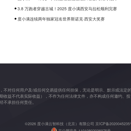
3.8 万跑者穿越古城！2025 度小满西安马拉松顺利完赛
度小满连续两年独家冠名世界斯诺克·西安大奖赛
，不对任何用户及/或任何交易提供任何担保，无论是明示、默示或法定
期收益不代表实际收益），不作为任何法律文件，亦不构成任何邀约、投
经不承担任何责任。
©2026 度小满云智科技（北京）有限公司
京ICP备2020045235
京公网安备 11010802036975号