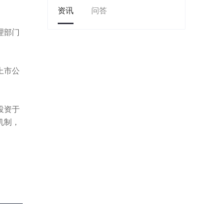
资讯
问答
理部门
上市公
投资于
机制，