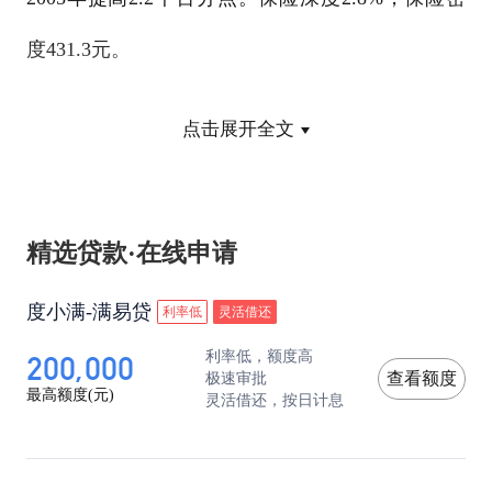
度431.3元。
点击展开全文
保险公司上市和国有保险公司体制改革取得明
显成绩，目前在境内外上市的中资保险公司达到5
精选贷款·在线申请
家。多家保险公司支持商业银行改革，作为战略和
财务投资者参与商业银行的上市重组。保险资金还
度小满-满易贷
利率低
灵活借还
200,000
利率低，额度高
积极参与投资支持基础设施建设。
极速审批
查看额度
最高额度(元)
灵活借还，按日计息
但同时我们也应该清醒的意识到，商业保险对