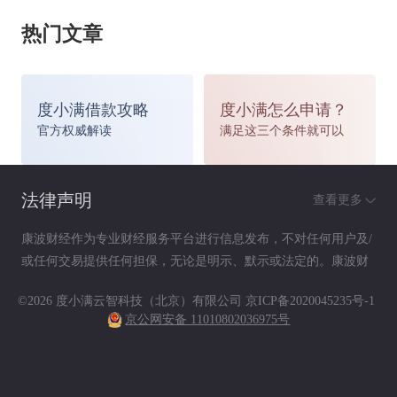
构建和谐社会的作用还没有充分发挥。保险深度有
热门文章
所下降，深度和密度远远低于世界平均水平；保险
业在全国金融资产的比重远远落后于银行业和证券
度小满借款攻略
度小满怎么申请？
官方权威解读
满足这三个条件就可以
业；保险赔偿占灾害赔偿的比例还很低。
法律声明
查看更多
构建和谐社会过程中，商业保险需要和谐处理
康波财经作为专业财经服务平台进行信息发布，不对任何用户及/
或任何交易提供任何担保，无论是明示、默示或法定的。康波财
的几个关系
经提供的各种信息及资料（包括但不限于文字、数据、图表及超
©2026 度小满云智科技（北京）有限公司
京ICP备2020045235号-1
链接）仅供参考（如：历史或预期收益不代表实际收益），不作
京公网安备 11010802036975号
为任何法律文件，亦不构成任何邀约、投资建议或承诺，用户应
依其独立判断做出决策。用户据此进行决策而产生的风险等后果
一是保险公司的经营和社会效益的和谐发展。
请自行承担，康波财经不承担任何责任。
保险经济补偿功能保证经济活动的正常运行；商业