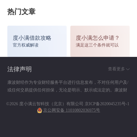
热门文章
结构调整见成效。一是产、寿险结构得到优
化。自2006年财产险增速首次高于全国平均水平
度小满借款攻略
度小满怎么申请？
官方权威解读
满足这三个条件就可以
后，今年财产险以42.66%的增速继续高于全国，
保持了产、寿险增速双双高于全国平均水平的势
法律声明
查看更多
头。财产险在总保费中的比重持续上升，从2005年
康波财经作为专业财经服务平台进行信息发布，不对任何用户及/
或任何交易提供任何担保，无论是明示、默示或法定的。康波财
的32.25%、2006年的32.27%上升为32.3%，产、
经提供的各种信息及资料（包括但不限于文字、数据、图表及超
©2026 度小满云智科技（北京）有限公司
京ICP备2020045235号-1
链接）仅供参考（如：历史或预期收益不代表实际收益），不作
寿险比重结构得到有效改善。二是寿险新单结构持
京公网安备 11010802036975号
为任何法律文件，亦不构成任何邀约、投资建议或承诺，用户应
依其独立判断做出决策。用户据此进行决策而产生的风险等后果
续向好。全省寿险新单期缴业务保费25.67亿元，
请自行承担，康波财经不承担任何责任。
既实现了业务的同比增长56.87%，又实现了结构