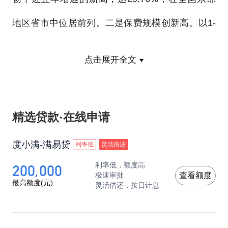
地区省市中位居前列。二是保费规模创新高。以1-
5月平均增速预测，上半年广东保费规模将首次超
点击展开全文
过400亿元，达到410亿元左右，为广东保险业历
史性的新高。三是市场主体创新高。目前广东保险
精选贷款·在线申请
市场共有保险主体42家，其中财产险公司21家，人
身险公司19家，再保险公司2家；人身险公司中含
度小满-满易贷
利率低
灵活借还
200,000
利率低，额度高
括了专业性保险公司，分别是1家养老保险公司和1
极速审批
查看额度
最高额度(元)
灵活借还，按日计息
家健康保险公司。各类保险专业中介机构数量首次
超过400家，居全国首位。