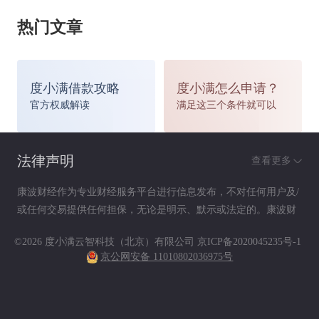
保前已患有多种疾病，违反了如实告知义务，被告
热门文章
有权解除保险合同，不承担保险责任，不退还保险
费。
度小满借款攻略
度小满怎么申请？
官方权威解读
满足这三个条件就可以
“故意隐瞒”败诉
法律声明
查看更多
康波财经作为专业财经服务平台进行信息发布，不对任何用户及/
或任何交易提供任何担保，无论是明示、默示或法定的。康波财
法院经审理查明，原告刘某在投保单健康告知
经提供的各种信息及资料（包括但不限于文字、数据、图表及超
©2026 度小满云智科技（北京）有限公司
京ICP备2020045235号-1
栏中，对两年内的健康检查、五年内疾病状况、目
链接）仅供参考（如：历史或预期收益不代表实际收益），不作
京公网安备 11010802036975号
为任何法律文件，亦不构成任何邀约、投资建议或承诺，用户应
前患病或自觉症状等事项的回答均选择“无”，并在
依其独立判断做出决策。用户据此进行决策而产生的风险等后果
请自行承担，康波财经不承担任何责任。
声明栏中被保险人处签名，称对本保险合同条款和