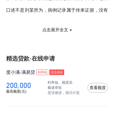
口述不是刘某所为，病例记录属于传来证据，没有
证据效力，保险公司始终没提供可以认定刘某投保
点击展开全文
前患病的检验报告及医护人员证人证言等直接证
据，保险公司的拒付保险金决定没有事实根据。另
精选贷款·在线申请
外，保险公司的业务员在订立保险合同时，没有依
法向刘某说明保险条款。
度小满-满易贷
利率低
灵活借还
200,000
利率低，额度高
极速审批
查看额度
最高额度(元)
灵活借还，按日计息
被告保险公司辩称，被告业务员在订立保险合
同时已向原告刘某说明了保险条款，原告刘某在投