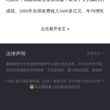
成就。2006年全国保费收入5600多亿元，年均增长
超过16%，是国民经济中增长较快的行业之一。但
点击展开全文
和国外发达国家相比，我国保险业还处于发展的初
级阶段。从保费收入看，我国GDP世界排名第4
法律声明
查看更多
位，但保费收入排名仅第9位，还不及GDP规模和
康波财经作为专业财经服务平台进行信息发布，不对任何用户及/
人口数量都小于我国的韩国；从保险深度即保费收
或任何交易提供任何担保，无论是明示、默示或法定的。康波财
经提供的各种信息及资料（包括但不限于文字、数据、图表及超
入占GDP的比重看，世界平均为8%，我国为
©2026 度小满云智科技（北京）有限公司
京ICP备2020045235号-1
链接）仅供参考（如：历史或预期收益不代表实际收益），不作
京公网安备 11010802036975号
为任何法律文件，亦不构成任何邀约、投资建议或承诺，用户应
2.7%，世界排名第42位；从保险密度即人均保费
依其独立判断做出决策。用户据此进行决策而产生的风险等后果
请自行承担，康波财经不承担任何责任。
看，世界平均为512美元，我国为47美元，世界排